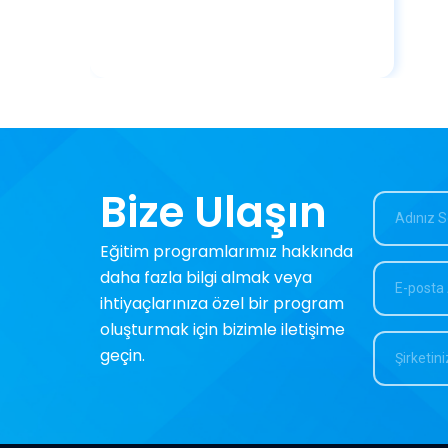
Bize Ulaşın
Eğitim programlarımız hakkında
daha fazla bilgi almak veya
ihtiyaçlarınıza özel bir program
oluşturmak için bizimle iletişime
geçin.