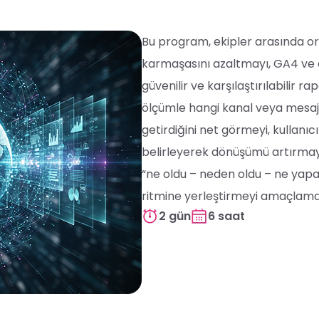
Bu program, ekipler arasında or
karmaşasını azaltmayı, GA4 ve d
güvenilir ve karşılaştırılabilir 
ölçümle hangi kanal veya mesajın
getirdiğini net görmeyi, kullanıc
belirleyerek dönüşümü artırmayı
“ne oldu – neden oldu – ne yapal
ritmine yerleştirmeyi amaçlama
2 gün
6 saat