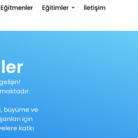
Eğitmenler
Eğitimler
İletişim
ler
elişin!
maktadır.
a, büyüme ve
şanları için
yelere katkı