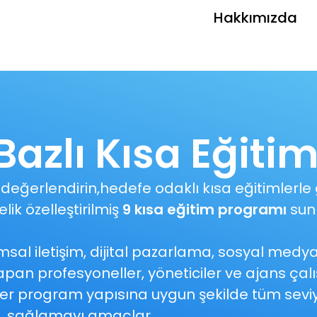
Hakkımızda
azlı Kısa Eğitim
değerlendirin,hedefe odaklı kısa eğitimlerle g
ik özelleştirilmiş
9 kısa eğitim programı
sun
al iletişim, dijital pazarlama, sosyal medy
apan profesyoneller, yöneticiler ve ajans çalı
düler program yapısına uygun şekilde tüm sevi
sağlamayı amaçlar