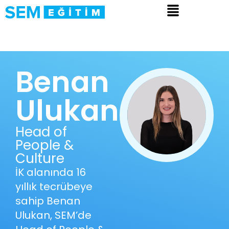
Benan
Ulukan
Head of
People &
Culture
İK alanında 16
yıllık tecrübeye
sahip Benan
Ulukan, SEM’de