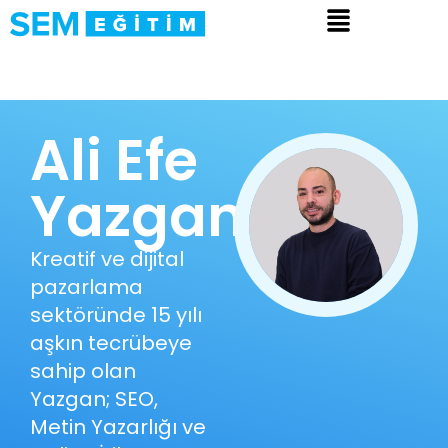
Ali Efe
Yazgan
Kreatif ve dijital
pazarlama
sektöründe 15 yılı
aşkın tecrübeye
sahip olan
Yazgan; SEO,
Metin Yazarlığı ve