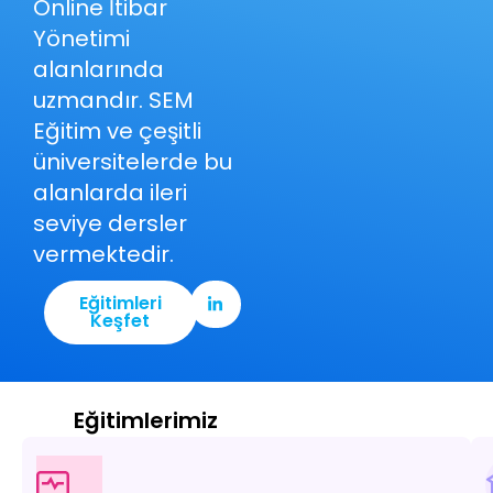
Online İtibar
Yönetimi
alanlarında
uzmandır. SEM
Eğitim ve çeşitli
üniversitelerde bu
alanlarda ileri
seviye dersler
vermektedir.
Eğitimleri
Keşfet
Eğitimlerimiz