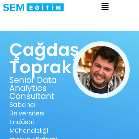
Çağdaş
Toprak
Senior Data
Analytics
Consultant
Sabancı
Üniversitesi
Endüstri
Mühendisliği